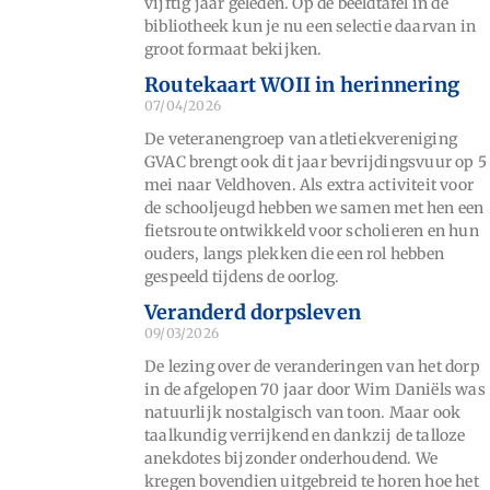
vijftig jaar geleden. Op de beeldtafel in de
bibliotheek kun je nu een selectie daarvan in
groot formaat bekijken.
Routekaart WOII in herinnering
07/04/2026
De veteranengroep van atletiekvereniging
GVAC brengt ook dit jaar bevrijdingsvuur op 5
mei naar Veldhoven. Als extra activiteit voor
de schooljeugd hebben we samen met hen een
fietsroute ontwikkeld voor scholieren en hun
ouders, langs plekken die een rol hebben
gespeeld tijdens de oorlog.
Veranderd dorpsleven
09/03/2026
De lezing over de veranderingen van het dorp
in de afgelopen 70 jaar door Wim Daniëls was
natuurlijk nostalgisch van toon. Maar ook
taalkundig verrijkend en dankzij de talloze
anekdotes bijzonder onderhoudend. We
kregen bovendien uitgebreid te horen hoe het